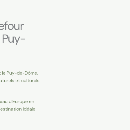
efour
u Puy-
et le Puy-de-Dôme.
turels et culturels
d’eau d’Europe en
estination idéale