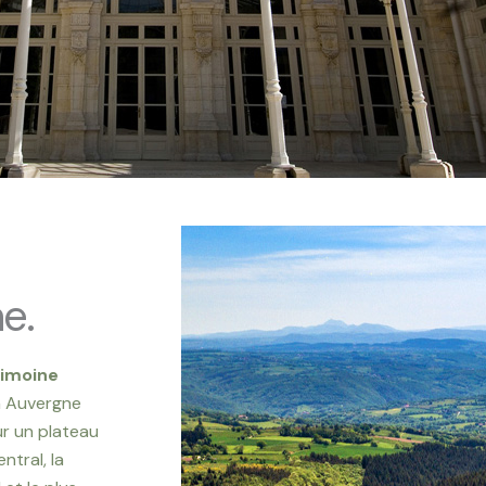
e.
rimoine
n Auvergne
r un plateau
ntral, la