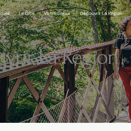
cueil
Le Gîte
Votre Séjour
Découvrir La Région
vrir La Région