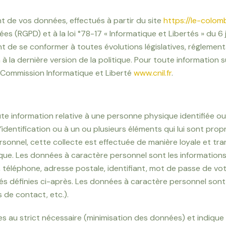
nt de vos données, effectués à partir du site
https://le-colom
 (RGPD) et à la loi °78-17 « Informatique et Libertés » du 6 j
 de se conformer à toutes évolutions législatives, réglementai
à la dernière version de la politique. Pour toute information 
a Commission Informatique et Liberté
www.cnil.fr
.
e information relative à une personne physique identifiée ou q
dentification ou à un ou plusieurs éléments qui lui sont propr
sonnel, cette collecte est effectuée de manière loyale et tr
tique. Les données à caractère personnel sont les information
, téléphone, adresse postale, identifiant, mot de passe de v
és définies ci-après. Les données à caractère personnel sont 
 de contact, etc.).
es au strict nécessaire (minimisation des données) et indiqu