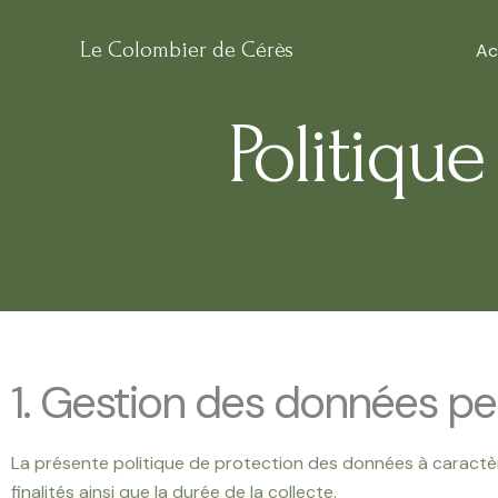
Aller
au
Le Colombier de Cérès
Ac
contenu
Politique
1. Gestion des données pe
La présente politique de protection des données à caractèr
finalités ainsi que la durée de la collecte.