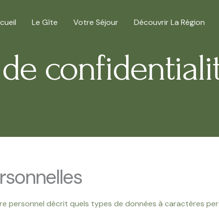
cueil
Le Gîte
Votre Séjour
Découvrir La Région
 de confidentiali
rsonnelles
e personnel décrit quels types de données à caractères pers